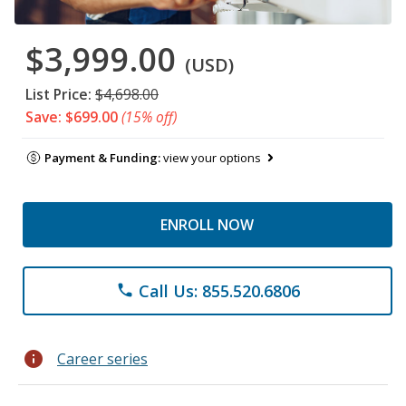
$3,999.00
(USD)
List Price:
$4,698.00
Save: $699.00
(15% off)
Payment & Funding:
view your options
ENROLL NOW
Call Us: 855.520.6806
phone
info
Career series