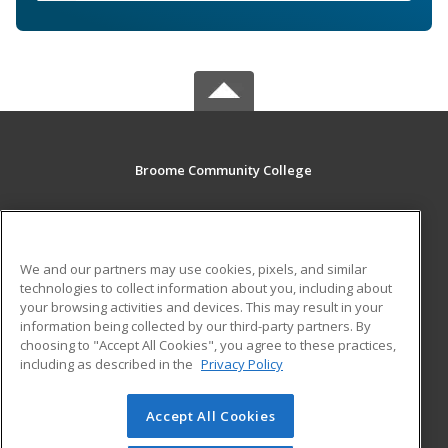
Broome Community College
PO Box 1017
Binghamton, NY 13902-1017 US
We and our partners may use cookies, pixels, and similar
MAIN CONTENT
technologies to collect information about you, including about
Career Training
your browsing activities and devices. This may result in your
information being collected by our third-party partners. By
choosing to "Accept All Cookies", you agree to these practices,
ADDITIONAL RESOURCES
including as described in the
Privacy Policy
Student Blog
Accept All Cookies
© 2026 ed2go, a division of Cengage Learning. All rights
reserved. The material on this site cannot be reproduced or