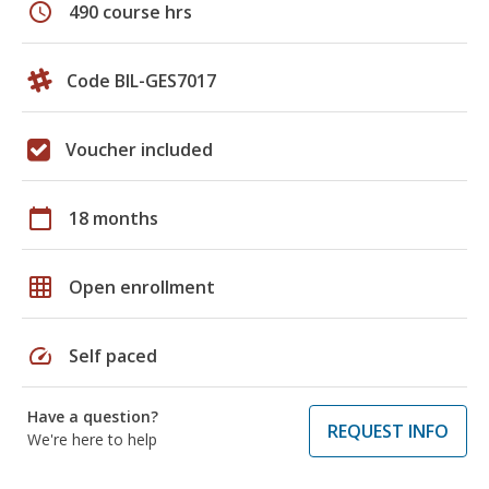
schedule
490 course hrs
Code BIL-GES7017
Voucher included
calendar_today
18 months
grid_on
Open enrollment
speed
Self paced
Have a question?
REQUEST INFO
We're here to help