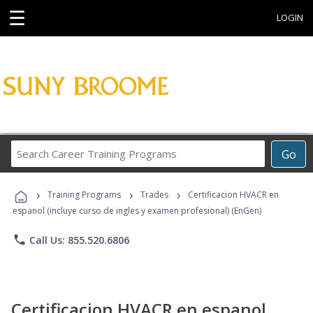
☰
LOGIN
Search
Go
Career
Training
›
›
›
Programs
Training Programs
Trades
Certificacion HVACR en
espanol (incluye curso de ingles y examen profesional) (EnGen)
phone
Call Us: 855.520.6806
Certificacion HVACR en espanol